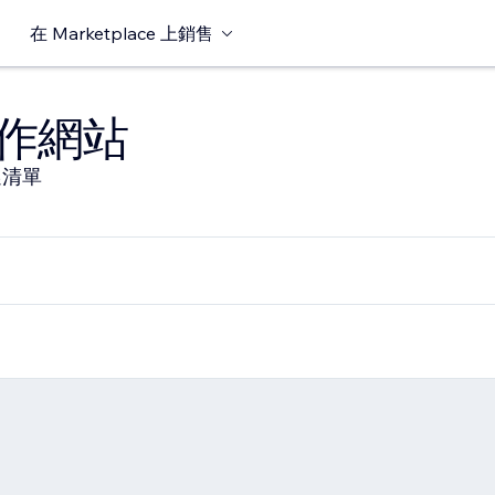
在 Marketplace 上銷售
作網站
選清單