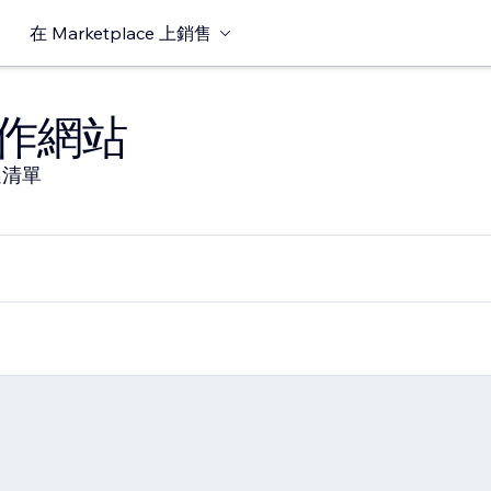
在 Marketplace 上銷售
作網站
選清單