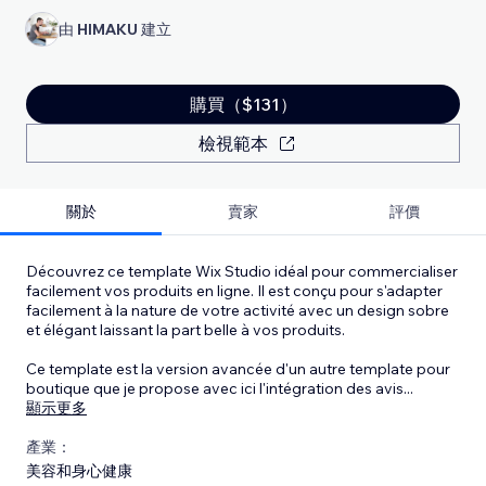
由
HIMAKU
建立
購買（$131）
檢視範本
關於
賣家
評價
Découvrez ce template Wix Studio idéal pour commercialiser
facilement vos produits en ligne. Il est conçu pour s'adapter
facilement à la nature de votre activité avec un design sobre
et élégant laissant la part belle à vos produits.
Ce template est la version avancée d'un autre template pour
boutique que je propose avec ici l'intégration des avis
...
顯示更多
產業：
美容和身心健康