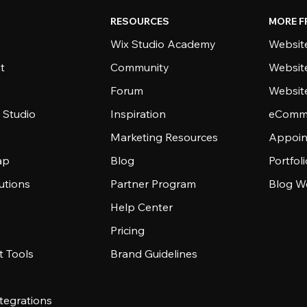
RESOURCES
MORE F
Wix Studio Academy
Website
t
Community
Websit
Forum
Websit
 Studio
Inspiration
eComme
Marketing Resources
Appoin
ap
Blog
Portfol
utions
Partner Program
Blog W
Help Center
Pricing
 Tools
Brand Guidelines
tegrations