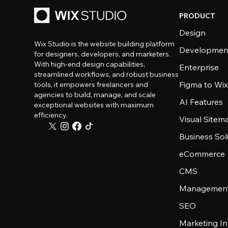
PRODUCT
Design
Wix Studio is the website building platform
Developmen
for designers, developers, and marketers.
With high-end design capabilities,
Enterprise
streamlined workflows, and robust business
Figma to Wix
tools, it empowers freelancers and
agencies to build, manage, and scale
AI Features
exceptional websites with maximum
efficiency.
Visual Sitem
Business Sol
eCommerce
CMS
Management
SEO
Marketing In