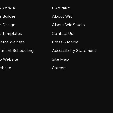
ROM WIX
COMPANY
 Builder
About Wix
e Design
About Wix Studio
e Templates
Contact Us
rce Website
Press & Media
tment Scheduling
Accessibility Statement
io Website
Site Map
ebsite
Careers