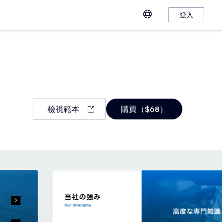
登入
檢視範本
購買（$68）