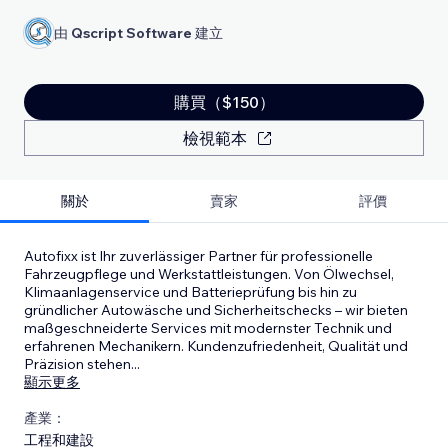
由
Qscript Software
建立
購買（$150）
檢視範本
關於
賣家
評價
Autofixx ist Ihr zuverlässiger Partner für professionelle
Fahrzeugpflege und Werkstattleistungen. Von Ölwechsel,
Klimaanlagenservice und Batterieprüfung bis hin zu
gründlicher Autowäsche und Sicherheitschecks – wir bieten
maßgeschneiderte Services mit modernster Technik und
erfahrenen Mechanikern. Kundenzufriedenheit, Qualität und
Präzision stehen
...
顯示更多
產業：
工程和建設