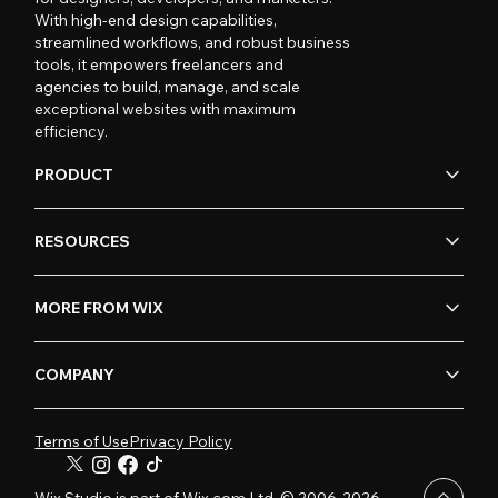
With high-end design capabilities,
streamlined workflows, and robust business
tools, it empowers freelancers and
agencies to build, manage, and scale
exceptional websites with maximum
efficiency.
PRODUCT
RESOURCES
MORE FROM WIX
COMPANY
Terms of Use
Privacy Policy
Wix Studio is part of Wix.com Ltd. © 2006-2026