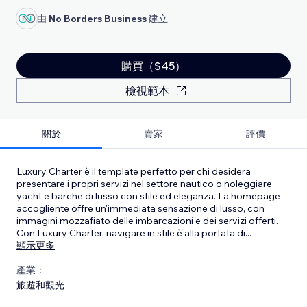
由
No Borders Business
建立
購買（$45）
檢視範本
關於
賣家
評價
Luxury Charter è il template perfetto per chi desidera
presentare i propri servizi nel settore nautico o noleggiare
yacht e barche di lusso con stile ed eleganza. La homepage
accogliente offre un'immediata sensazione di lusso, con
immagini mozzafiato delle imbarcazioni e dei servizi offerti.
Con Luxury Charter, navigare in stile è alla portata di
...
顯示更多
產業：
旅遊和觀光