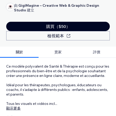
由
GigiMagine – Creative Web & Graphic Design
Studio
建立
購買（$50）
檢視範本
關於
賣家
評價
Ce modèle polyvalent de Santé & Thérapie est conçu pour les
professionnels du bien-être et de la psychologie souhaitant
créer une présence en ligne claire, moderne et accueillante.
Idéal pour les thérapeutes, psychologues, éducateurs ou
coachs, il s’adapte à différents publics : enfants, adolescents,
et parents.
Tous les visuels et vidéos incl
...
顯示更多