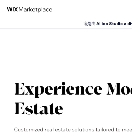
這是由
Allioo Studio a di