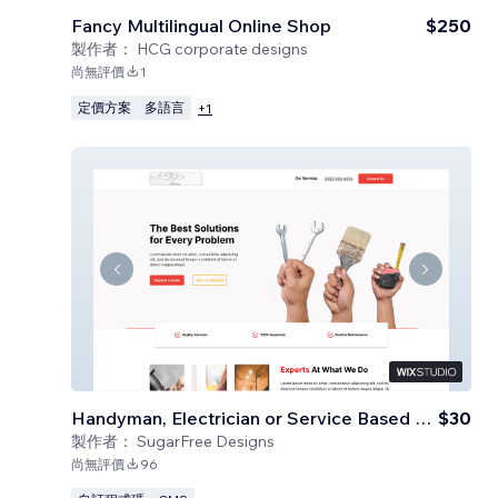
Fancy Multilingual Online Shop
$250
製作者：
HCG corporate designs
尚無評價
1
定價方案
多語言
+
1
Handyman, Electrician or Service Based Business
$30
製作者：
SugarFree Designs
尚無評價
96