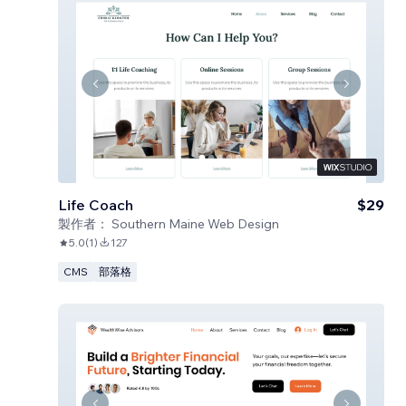
Life Coach
$29
製作者：
Southern Maine Web Design
5.0
(
1
)
127
CMS
部落格