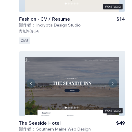
Fashion - CV / Resume
$14
製作者：
Inkryptis Design Studio
尚無評價
8
CMS
The Seaside Hotel
$49
製作者：
Southern Maine Web Design