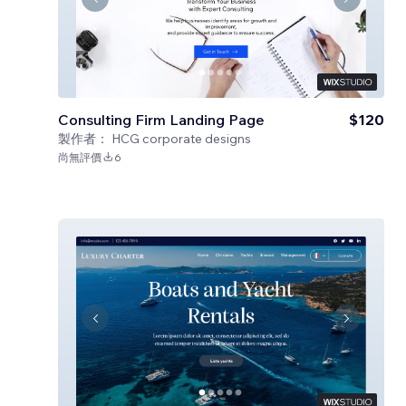
Consulting Firm Landing Page
$120
製作者：
HCG corporate designs
尚無評價
6