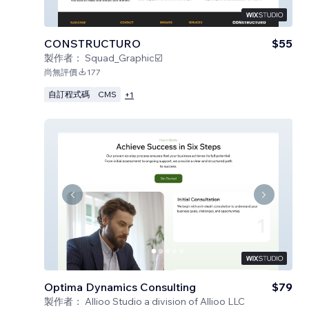
CONSTRUCTURO
$55
製作者：
Squad_Graphic☑️
尚無評價
177
自訂程式碼
CMS
+
1
Optima Dynamics Consulting
$79
製作者：
Allioo Studio a division of Allioo LLC