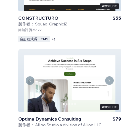
CONSTRUCTURO
$55
製作者：
Squad_Graphic☑️
尚無評價
177
自訂程式碼
CMS
+
1
Optima Dynamics Consulting
$79
製作者：
Allioo Studio a division of Allioo LLC