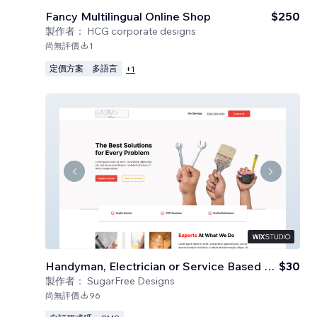
Fancy Multilingual Online Shop
$250
製作者：
HCG corporate designs
尚無評價
1
定價方案
多語言
+
1
Handyman, Electrician or Service Based Business
$30
製作者：
SugarFree Designs
尚無評價
96