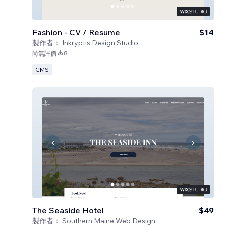
Fashion - CV / Resume
$14
製作者：
Inkryptis Design Studio
尚無評價
8
CMS
The Seaside Hotel
$49
製作者：
Southern Maine Web Design