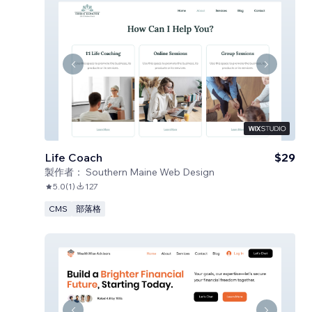
Life Coach
$29
製作者：
Southern Maine Web Design
5.0
(
1
)
127
CMS
部落格