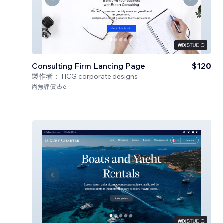
Consulting Firm Landing Page
$120
製作者：
HCG corporate designs
尚無評價
6