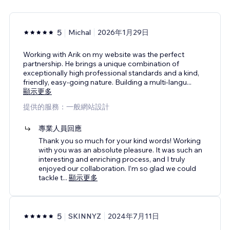
5
Michal
2026年1月29日
Working with Arik on my website was the perfect
partnership. He brings a unique combination of
exceptionally high professional standards and a kind,
friendly, easy-going nature. Building a multi-langu
...
顯示更多
提供的服務：一般網站設計
專業人員回應
Thank you so much for your kind words! Working
with you was an absolute pleasure. It was such an
interesting and enriching process, and I truly
enjoyed our collaboration. I’m so glad we could
tackle t
...
顯示更多
5
SKINNYZ
2024年7月11日