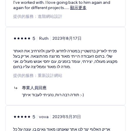
I've worked with. I love going back to him again and
again for different projects...
...
顯示更多
提供的服務：進階網站設計
5
Ruth
2023年8月17日
פניתי לאריק ברנשטיין במטרה לחדש, לרענן ולהרחיב את האתר
שלי. בתום העבודה הייתי מאוד מרוצה מהתוצאה. אריק בעל
מקצוע מעולה, יצירתי, עומד בזמנים, עם יחסי אנוש מעולים. אני
מודה לו מאוד וממליצה עליו בחום.
提供的服務：重新設計網站
專業人員回應
תודה רבה רות, נהניתי לעבוד איתך :-)
5
vova
2023年5月31日
אריק האלוף יצר לנו אתר שאנחנו מאוד גאים בו, עונה על כל