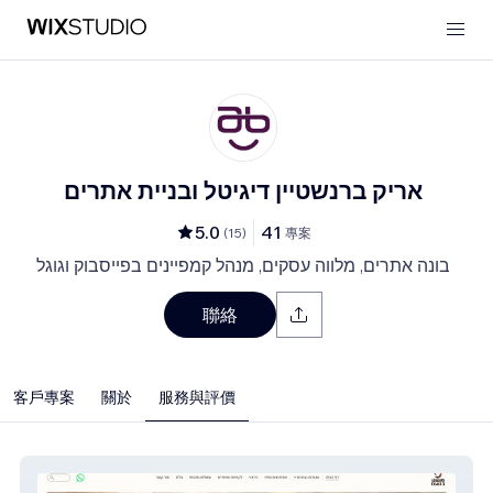
אריק ברנשטיין דיגיטל ובניית אתרים
5.0
41
(
15
)
專案
בונה אתרים, מלווה עסקים, מנהל קמפיינים בפייסבוק וגוגל
聯絡
客戶專案
關於
服務與評價