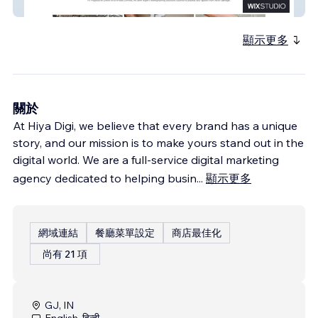
www.pgiwaterproofing.com
顯示更多
關於
At Hiya Digi, we believe that every brand has a unique
story, and our mission is to make yours stand out in the
digital world. We are a full-service digital marketing
agency dedicated to helping busin
...
顯示更多
網域連結
餐廳菜單設定
商店最佳化
尚有 21 項
GJ, IN
English, हिन्दी