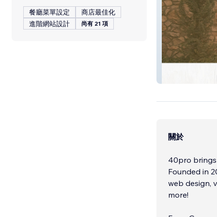
餐廳菜單設定
商店最佳化
進階網站設計
尚有 21 項
Real Estate W/
關於
40pro brings 
Founded in 20
web design, v
more!​