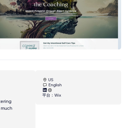
rkado
US
English
平台：
Wix
tering
o much