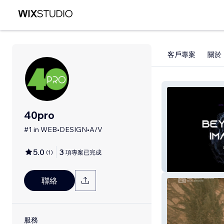
客戶專案
關於
40pro
#1 in WEB•DESIGN•A/V
5.0
3
(
1
)
項專案已完成
40pro
聯絡
服務