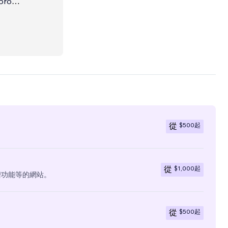
pro
$500
起
從
$1,000
起
從
階功能等的網站。
$500
起
從