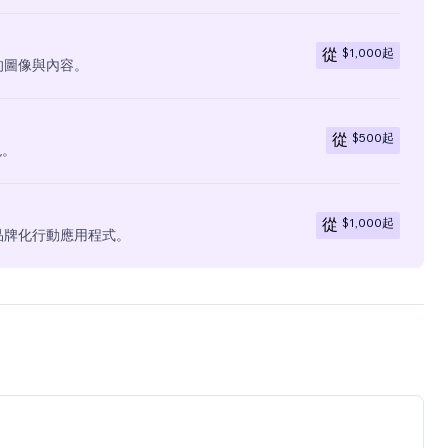
$1,000
起
從
有的圖像與內容。
$500
起
從
現。
$1,000
起
從
全品牌化行動應用程式。