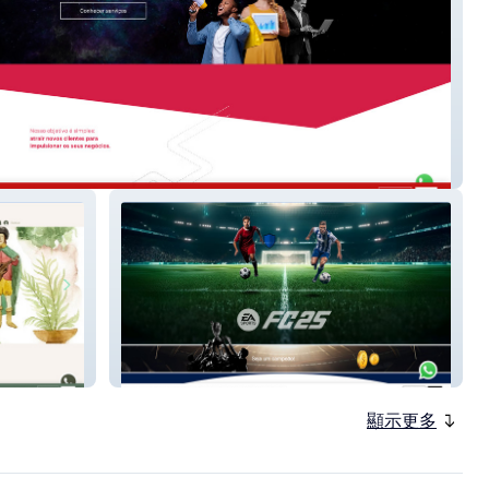
a Brand Red
Optimuss Coins
顯示更多