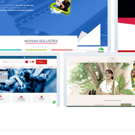
ba
Agênci
Dani Dias Atelier