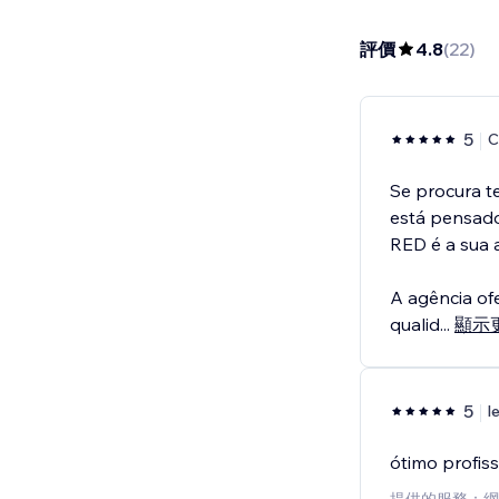
評價
4.8
(
22
)
5
C
Se procura t
está pensado
RED é a sua a
A agência of
qualid
...
顯示
5
l
ótimo profis