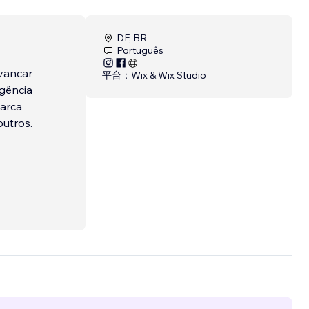
DF, BR
Português
avancar
平台：
Wix & Wix Studio
agência
marca
outros.