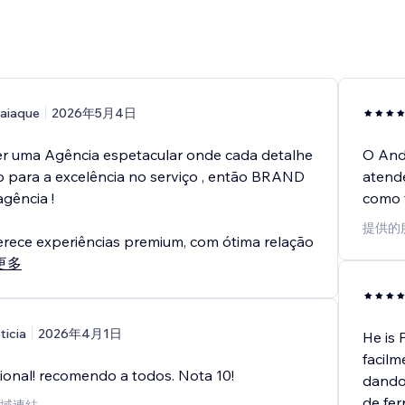
aiaque
2026年5月4日
er uma Agência espetacular onde cada detalhe
O Andr
 para a excelência no serviço , então BRAND
atende
gência !
como f
提供的服
erece experiências premium, com ótima relação
更多
eticia
2026年4月1日
He is 
facilm
sional! recomendo a todos. Nota 10!
dando
de fer