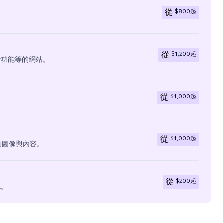
$800
起
從
$1,200
起
從
階功能等的網站。
$1,000
起
從
$1,000
起
從
有的圖像與內容。
$200
起
從
現。