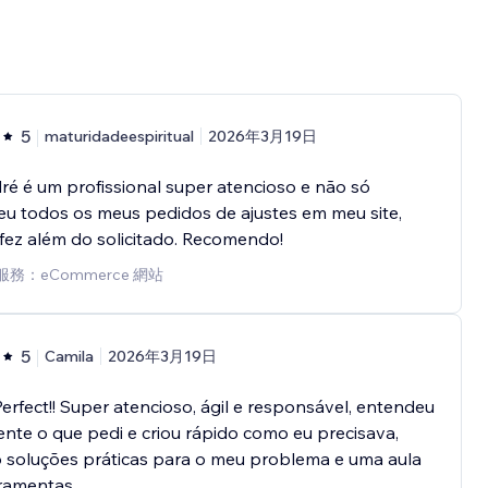
5
maturidadeespiritual
2026年3月19日
é é um profissional super atencioso e não só
u todos os meus pedidos de ajustes em meu site,
ez além do solicitado. Recomendo!
務：eCommerce 網站
5
Camila
2026年3月19日
Perfect!! Super atencioso, ágil e responsável, entendeu
ente o que pedi e criou rápido como eu precisava,
 soluções práticas para o meu problema e uma aula
ramentas.