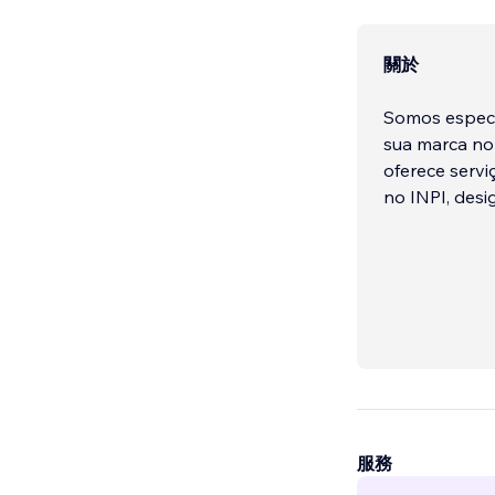
關於
Somos especia
sua marca no 
oferece servi
no INPI, desi
服務