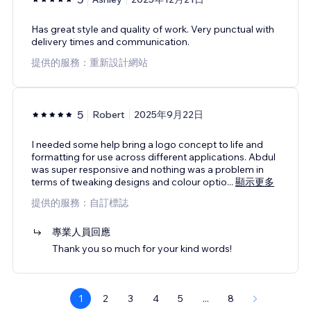
Has great style and quality of work. Very punctual with
delivery times and communication.
提供的服務：重新設計網站
5
Robert
2025年9月22日
I needed some help bring a logo concept to life and
formatting for use across different applications. Abdul
was super responsive and nothing was a problem in
terms of tweaking designs and colour optio
...
顯示更多
提供的服務：自訂標誌
專業人員回應
Thank you so much for your kind words!
1
2
3
4
5
...
8