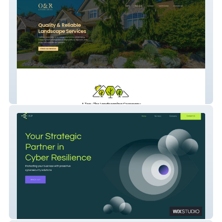
O&R Landscaping
IS7Intel