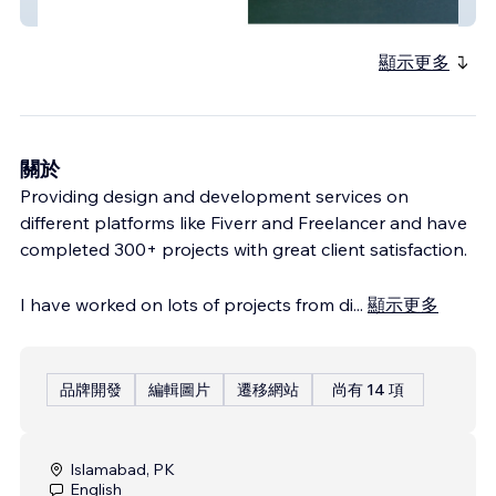
FH&H
顯示更多
關於
Providing design and development services on
different platforms like Fiverr and Freelancer and have
completed 300+ projects with great client satisfaction.
I have worked on lots of projects from di
...
顯示更多
品牌開發
編輯圖片
遷移網站
尚有 14 項
Islamabad, PK
English