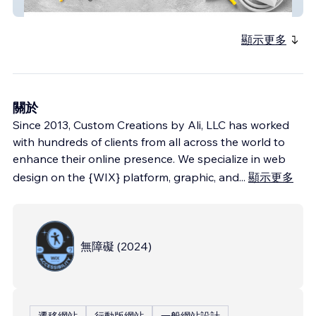
Pceca
顯示更多
關於
Since 2013, Custom Creations by Ali, LLC has worked
with hundreds of clients from all across the world to
enhance their online presence. We specialize in web
design on the {WIX} platform, graphic, and
...
顯示更多
無障礙
(
2024
)
遷移網站
行動版網站
一般網站設計