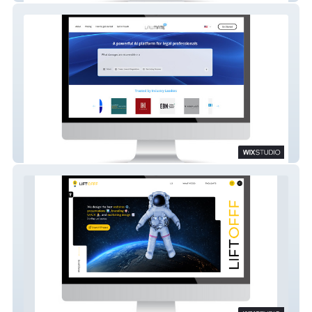
LawMate AI - Tech and Legal
LIFTOFFF Design Agency | Artist Portfolio |