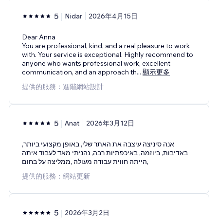
5
Nidar
2026年4月15日
Dear Anna
You are professional, kind, and a real pleasure to work
with. Your service is exceptional. Highly recommend to
anyone who wants professional work, excellent
communication, and an approach th
...
顯示更多
提供的服務：進階網站設計
5
Anat
2026年3月12日
אנה סיניצה עיצבה את האתר שלי, באופן מקצועי ביותר,
באדיבות, ביוזמה, באיכפתיות רבה, נהניתי מאד לעבוד איתה
הייתה חווית עבודה מעולה ,ממליצה על בחום,
提供的服務：網站更新
5
2026年3月2日