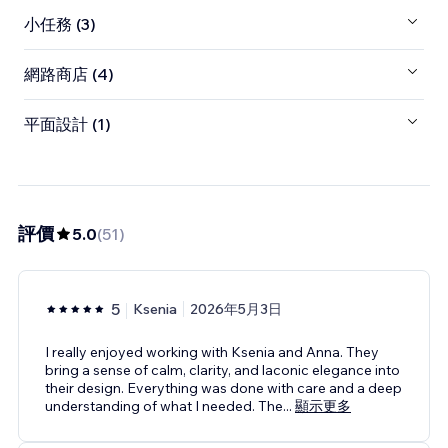
小任務 (3)
網路商店 (4)
平面設計 (1)
評價
5.0
(
51
)
5
Ksenia
2026年5月3日
I really enjoyed working with Ksenia and Anna. They
bring a sense of calm, clarity, and laconic elegance into
their design. Everything was done with care and a deep
understanding of what I needed. The
...
顯示更多