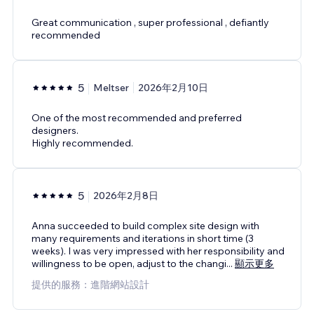
Great communication , super professional , defiantly
recommended
5
Meltser
2026年2月10日
One of the most recommended and preferred
designers.
Highly recommended.
5
2026年2月8日
Anna succeeded to build complex site design with
many requirements and iterations in short time (3
weeks). I was very impressed with her responsibility and
willingness to be open, adjust to the changi
...
顯示更多
提供的服務：進階網站設計