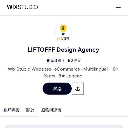
LIFTOFFF Design Agency
5.0
82
(
51
)
專案
Wix Studio Websites · eCommerce · Multilingual · 10+
Years · 5★ Legend
聯絡
客戶專案
關於
服務與評價