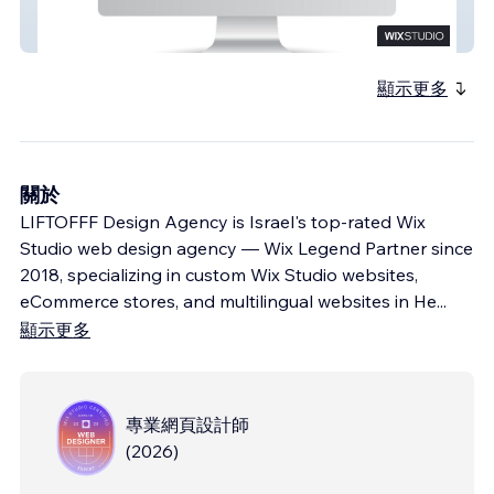
Taurus Gold - Blockchain Fintech
顯示更多
關於
LIFTOFFF Design Agency is Israel's top-rated Wix
Studio web design agency — Wix Legend Partner since
2018, specializing in custom Wix Studio websites,
eCommerce stores, and multilingual websites in He
...
顯示更多
專業網頁設計師
(
2026
)