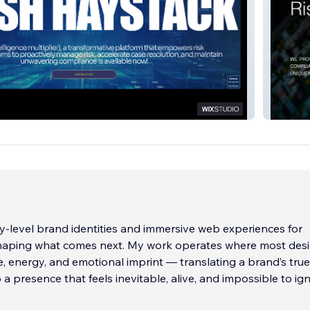
CK
CANDA
cy-level brand identities and immersive web experiences for
aping what comes next. My work operates where most des
e, energy, and emotional imprint — translating a brand’s true
 a presence that feels inevitable, alive, and impossible to ig