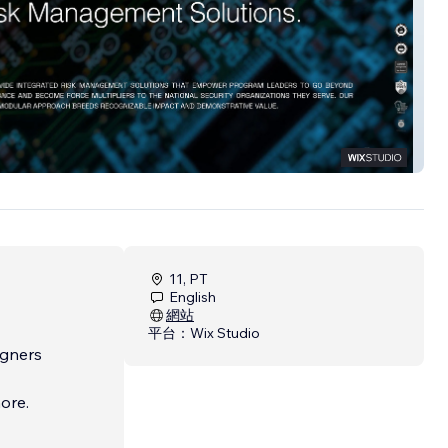
 SOLUTIONS
11, PT
English
網站
平台：
Wix Studio
igners
nore.