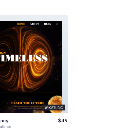
ency
$49
allante