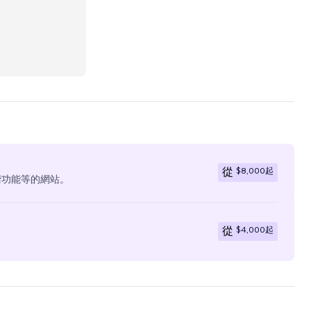
$8,000
起
從
階功能等的網站。
$4,000
起
從