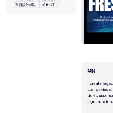
重新設計網站
尚有 1 項
FRESH HAYSTA
關於
I create lega
companies sh
don’t: essenc
signature into