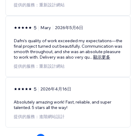
提供的服務：重新設計網站
5
Mary
2026年5月6日
Dafni’s quality of work exceeded my expectations—the
final project turned out beautifully. Communication was
smooth throughout, and she was an absolute pleasure
to work with. Delivery was also very qu
...
顯示更多
提供的服務：重新設計網站
5
2026年4月16日
Absolutely amazing work! Fast, reliable, and super
talented. 5 stars all the way!
提供的服務：進階網站設計