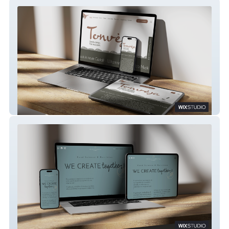
Musikschule Tonvėja
Menexifns