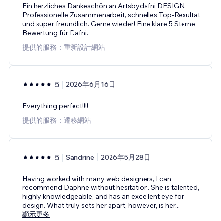
Ein herzliches Dankeschön an Artsbydafni DESIGN.
Professionelle Zusammenarbeit, schnelles Top-Resultat
und super freundlich. Gerne wieder! Eine klare 5 Sterne
Bewertung für Dafni.
提供的服務：重新設計網站
5
2026年6月16日
Everything perfect!!!!
提供的服務：遷移網站
5
Sandrine
2026年5月28日
Having worked with many web designers, I can
recommend Daphne without hesitation. She is talented,
highly knowledgeable, and has an excellent eye for
design. What truly sets her apart, however, is her
...
顯示更多