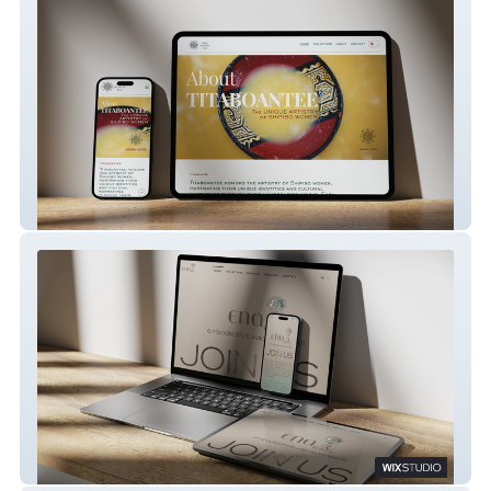
Titaboantee
ENAsyndesi