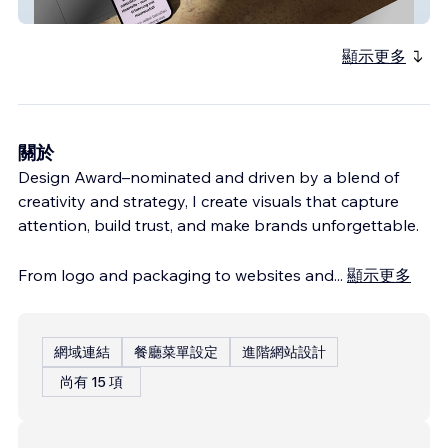
made by prinz
顯示更多
關於
Design Award–nominated and driven by a blend of
creativity and strategy, I create visuals that capture
attention, build trust, and make brands unforgettable.
From logo and packaging to websites and
...
顯示更多
網域連結
餐廳菜單設定
進階網站設計
尚有 15 項