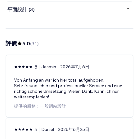
平面設計 (3)
評價
5.0
(
31
)
5
Jasmin
2026年7月6日
Von Anfang an war ich hier total aufgehoben.
Sehr freundlicher und professioneller Service und eine
richtig schöne Umsetzung. Vielen Dank. Kann ich nur
weiterempfehlen!
提供的服務：一般網站設計
5
Daniel
2026年6月25日