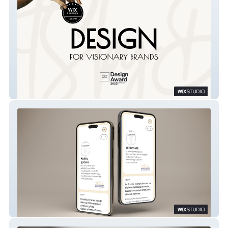
artsbydafni.design
Le Boudoir