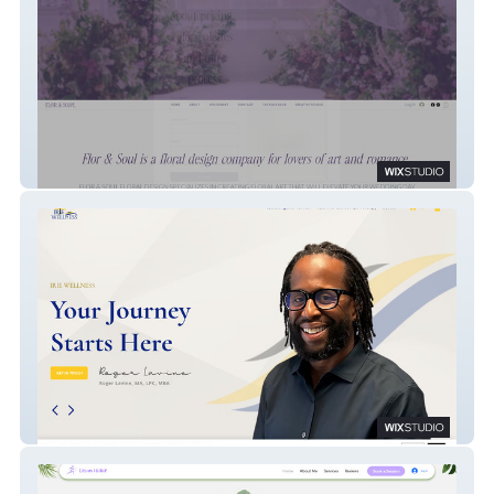
FlorAndSoul
Irie Wellness