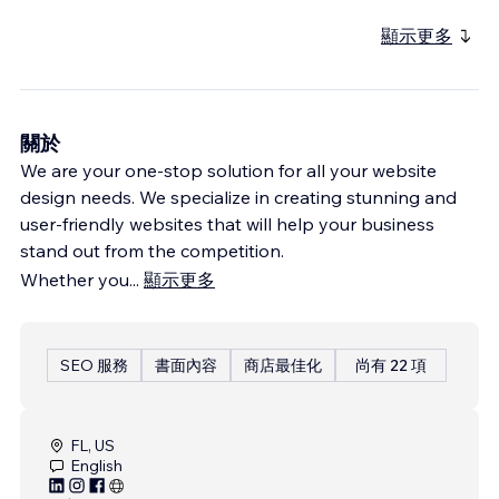
顯示更多
關於
We are your one-stop solution for all your website
design needs. We specialize in creating stunning and
user-friendly websites that will help your business
stand out from the competition.
Whether you
...
顯示更多
SEO 服務
書面內容
商店最佳化
尚有 22 項
FL, US
English