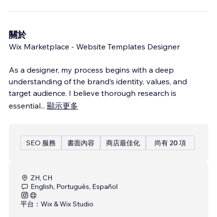
關於
Wix Marketplace - Website Templates Designer
As a designer, my process begins with a deep
understanding of the brand’s identity, values, and
target audience. I believe thorough research is
essential
...
顯示更多
SEO 服務
書面內容
商店最佳化
尚有 20 項
ZH, CH
English, Português, Español
平台：
Wix & Wix Studio