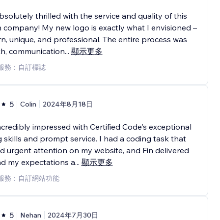
bsolutely thrilled with the service and quality of this
 company! My new logo is exactly what I envisioned –
, unique, and professional. The entire process was
h, communication
...
顯示更多
服務：自訂標誌
5
Colin
2024年8月18日
ncredibly impressed with Certified Code's exceptional
 skills and prompt service. I had a coding task that
 urgent attention on my website, and Fin delivered
d my expectations a
...
顯示更多
服務：自訂網站功能
5
Nehan
2024年7月30日