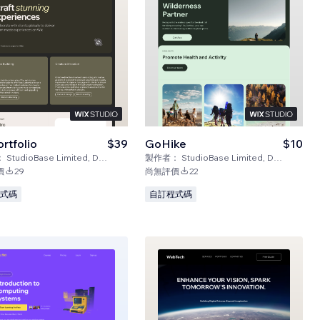
rtfolio
$39
GoHike
$10
：
StudioBase Limited, D.B.A. Certified Code
製作者：
StudioBase Limited, D.B.A. Certified Code
價
29
尚無評價
22
式碼
自訂程式碼