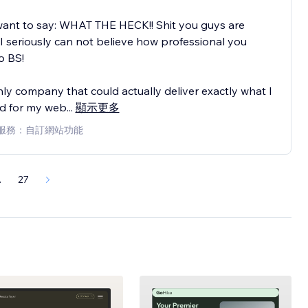
 want to say: WHAT THE HECK!! Shit you guys are
I seriously can not believe how professional you
o BS!
ly company that could actually deliver exactly what I
d for my web
...
顯示更多
服務：自訂網站功能
.
27