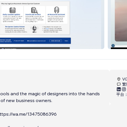
w
digital
V
繁
ools and the magic of designers into the hands
平台
 of new business owners.
ttps://wa.me/13475086396