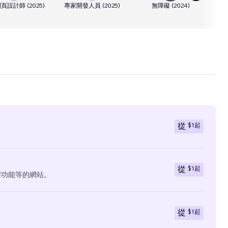
網頁設計師
(
2025
)
專家開發人員
(
2025
)
無障礙
(
2024
)
V
$1
起
從
$1
起
從
階功能等的網站。
$1
起
從