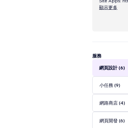
Site Apps: h
market/develo
顯示更多
服務
網頁設計 (6)
小任務 (9)
網路商店 (4)
網頁開發 (6)