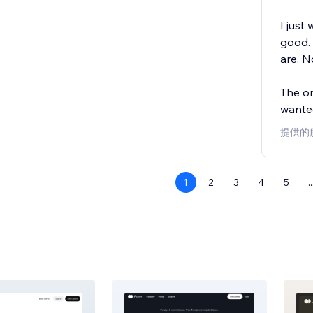
I just
good. 
are. N
The on
wante
提供的
1
2
3
4
5
..