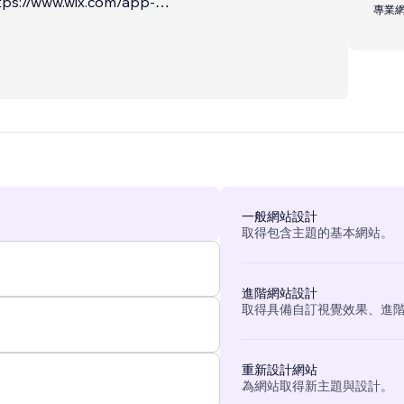
ttps://www.wix.com/app-
專業
per/certified-code
...
一般網站設計
取得包含主題的基本網站。
進階網站設計
取得具備自訂視覺效果、進
重新設計網站
為網站取得新主題與設計。