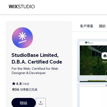
客戶專案
關於
StudioBase Limited,
D.B.A. Certified Code
For the Web. Certified for Web
Designer & Developer.
Eesti Taimekasv
4.8
(
162
)
806
項專案已完成
聯絡