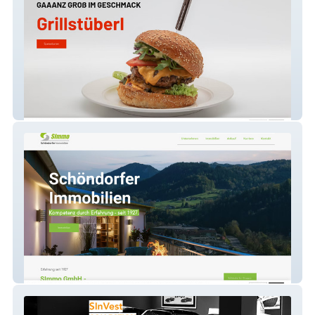
Grillstüberl
SImmo GmbH