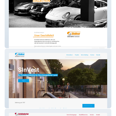
SInVest Collection
SInVest GmbH