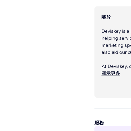
關於
Deviskey is a
helping servi
marketing spe
also aid our c
At Deviskey, 
delivering ex
顯示更多
giving extrao
to our custom
Our goal is a
advertising a
today's affor
large enterpr
服務
to supply exc