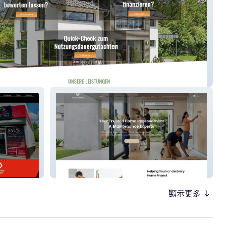
ImmoService
Book A Hand
顯示更多