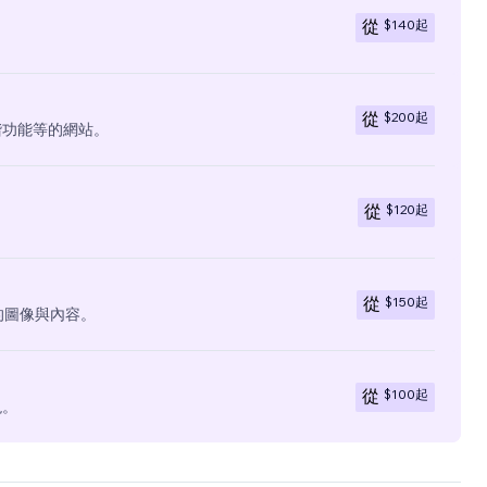
$140
起
從
$200
起
從
階功能等的網站。
$120
起
從
$150
起
從
有的圖像與內容。
$100
起
從
現。