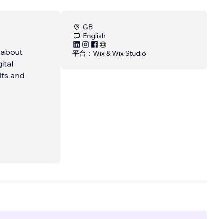
GB
English
c about
平台：
Wix & Wix Studio
ital
lts and
to
al help
tal
ow in
ss or a
tion,