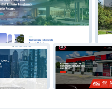
AS Bau
salsautoservice