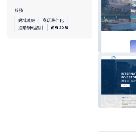
服務
網域連結
商店最佳化
進階網站設計
尚有 20 項
The Elitian
Ekglobal