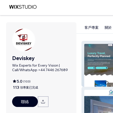
客戶專案
關於
Deviskey
Wix Experts for Every Vision |
Call/WhatsApp +44 7446 267689
5.0
(
103
)
Luxury Vacation
113
項專案已完成
聯絡