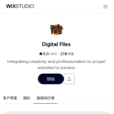
Digital Files
5.0
218
(
205
)
專案
Integrating creativity and professionalism to propel
websites to success
聯絡
客戶專案
關於
服務與評價