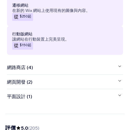
遷移網站
在新的 Wix 網站上使用現有的圖像與內容。
$250
起
從
行動版網站
讓網站在行動裝置上完美呈現。
$150
起
從
網路商店 (4)
網頁開發 (2)
平面設計 (1)
評價
5.0
(
205
)