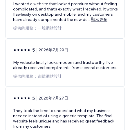
I wanted a website that looked premium without feeling
complicated, and that's exactly what I received. It works
flawlessly on desktop and mobile, and my customers
have already complimented the new de
...
顯示更多
提供的服務：一般網站設計
5
2026年7月29日
My website finally looks modern and trustworthy. I've
already received compliments from several customers.
提供的服務：進階網站設計
5
2026年7月27日
They took the time to understand what my business
needed instead of using a generic template. The final
website feels unique and has received great feedback
from my customers.