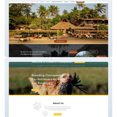
Anahata Retreat
Chesamochesapeakes