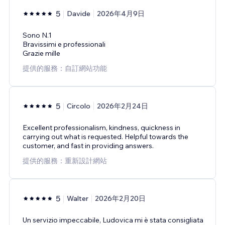
5
Davide
2026年4月9日
Sono N.1
Bravissimi e professionali
Grazie mille
提供的服務：自訂網站功能
5
Circolo
2026年2月24日
Excellent professionalism, kindness, quickness in
carrying out what is requested. Helpful towards the
customer, and fast in providing answers.
提供的服務：重新設計網站
5
Walter
2026年2月20日
Un servizio impeccabile, Ludovica mi è stata consigliata