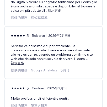
da Digital Valcore e li ringrazio tantissimo per il consiglio
è una professionista capace e disponibile nel trovare le
soluzioni più adatte all
...
顯示更多
提供的服務：程式碼指導
5
Roberto
2026年2月9日
Servizio velocissimo e super efficiente. La
comunicazione è stata chiara e sono venuti incontro
alle mie esigenze, avendo un problema con il mio sito
web che da solo non riuscivo a risolvere. Li consi
...
顯示更多
提供的服務：Google Analytics（分析）
5
Cristina
2026年2月5日
Molto professionali, efficienti e gentili.
提供的服務：第三方服務