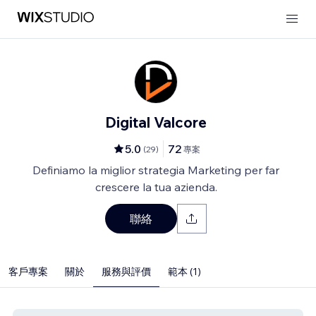
Digital Valcore
5.0
72
(
29
)
專案
Definiamo la miglior strategia Marketing per far
crescere la tua azienda.
聯絡
客戶專案
關於
服務與評價
範本 (1)