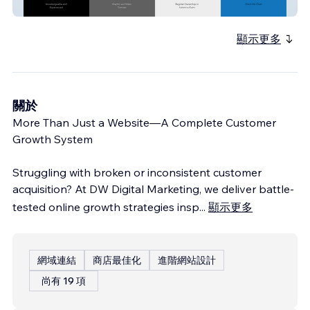
Bike Aid Online
顯示更多
關於
More Than Just a Website—A Complete Customer
Growth System
Struggling with broken or inconsistent customer
acquisition? At DW Digital Marketing, we deliver battle-
tested online growth strategies insp
...
顯示更多
網域連結
商店最佳化
進階網站設計
尚有 19 項