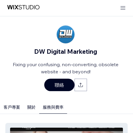
DW Digital Marketing
Fixing your confusing, non-converting, obsolete
website - and beyond!
聯絡
客戶專案
關於
服務與費率