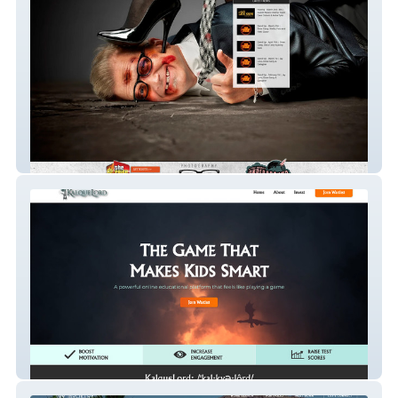
drewcarey
Kalque