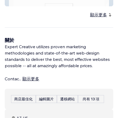
Reed & Acanthus
顯示更多
關於
Expert Creative utilizes proven marketing
methodologies and state-of-the-art web-design
standards to deliver the best, most effective websites
possible -- all at amazingly affordable prices.
Contac
...
顯示更多
商店最佳化
編輯圖片
遷移網站
尚有 13 項
AZ, US