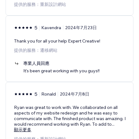
提供的服務：重新設計網站
5
Kavendra
2024年7月23日
Thank you for all your help Expert Creative!
提供的服務：遷移網站
專業人員回應
It's been great working with you guys!!
5
Ronald
2024年7月8日
Ryan was great to work with. We collaborated on all
aspects of my website redesign and he was easy to
communicate with. The finished product was amazing. I
would recommend working with Ryan. To add to
...
顯示更多
提供的服務：重新設計網站