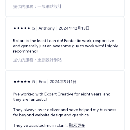
提供的服務：一般網站設計
5
Anthony
2024年12月13日
5 stars is the least I can do! Fantastic work, responsive
and generally just an awesome guy to work with! I highly
recommend!!
提供的服務：重新設計網站
5
Eric
2024年9月1日
I’ve worked with Expert Creative for eight years, and
they are fantastic!
They always over deliver and have helped my business
far beyond website design and graphics.
They’ve assisted me in clarif
...
顯示更多