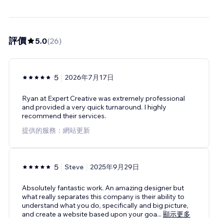
評價
5.0
(
26
)
5
2026年7月17日
Ryan at Expert Creative was extremely professional
and provided a very quick turnaround. I highly
recommend their services.
提供的服務：網站更新
5
Steve
2025年9月29日
Absolutely fantastic work. An amazing designer but
what really separates this company is their ability to
understand what you do, specifically and big picture,
and create a website based upon your goa
...
顯示更多