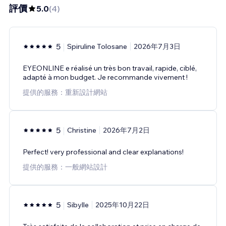
評價
5.0
(
4
)
5
Spiruline Tolosane
2026年7月3日
EYEONLINE e réalisé un très bon travail, rapide, ciblé,
adapté à mon budget. Je recommande vivement !
提供的服務：重新設計網站
5
Christine
2026年7月2日
Perfect! very professional and clear explanations!
提供的服務：一般網站設計
5
Sibylle
2025年10月22日