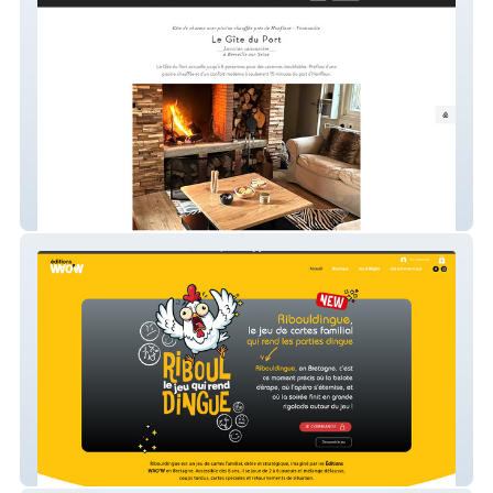
Le Gite du Port Honfleur
Editions WAO'W