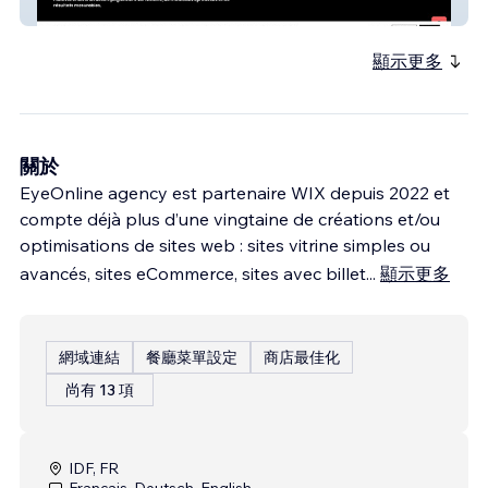
Eurekai Marketing
顯示更多
關於
EyeOnline agency est partenaire WIX depuis 2022 et
compte déjà plus d’une vingtaine de créations et/ou
optimisations de sites web : sites vitrine simples ou
avancés, sites eCommerce, sites avec billet
...
顯示更多
網域連結
餐廳菜單設定
商店最佳化
尚有 13 項
IDF, FR
Français, Deutsch, English