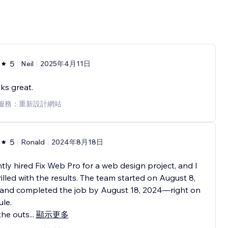
5
Neil
2025年4月11日
oks great.
服務：重新設計網站
5
Ronald
2024年8月18日
ntly hired Fix Web Pro for a web design project, and I
illed with the results. The team started on August 8,
 and completed the job by August 18, 2024—right on
le.
the outs
...
顯示更多