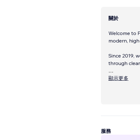
關於
Welcome to F
modern, high-
Since 2019, w
through clean
Whether you’r
顯示更多
Web Pro deliv
goals.
...
服務