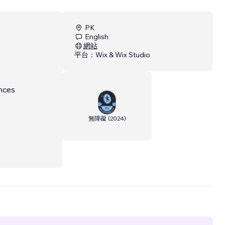
PK
English
網站
平台：
Wix & Wix Studio
ences
無障礙
(
2024
)
 Fix