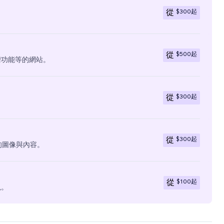
$300
起
從
$500
起
從
階功能等的網站。
$300
起
從
$300
起
從
有的圖像與內容。
$100
起
從
現。