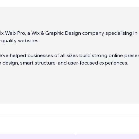
ix Web Pro, a Wix & Graphic Design company specialising in
quality websites.
e’ve helped businesses of all sizes build strong online pres
 design, smart structure, and user-focused experiences.
e launching a new venture or improving an existing website,
ers tailored solutions to support your brand and marketing