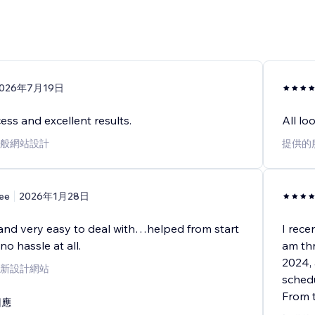
2026年7月19日
ss and excellent results.
All lo
般網站設計
提供的
ee
2026年1月28日
 and very easy to deal with…helped from start
I rece
 no hassle at all.
am thr
2024,
新設計網站
schedu
From 
回應