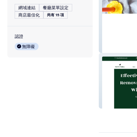
網域連結
餐廳菜單設定
商店最佳化
尚有 15 項
認證
無障礙
Nell
Nitty Nora