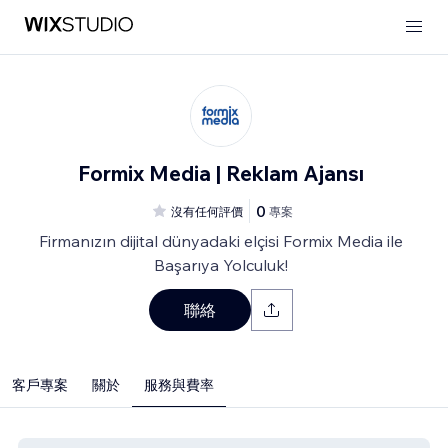
Formix Media | Reklam Ajansı
0
沒有任何評價
專案
Firmanızın dijital dünyadaki elçisi Formix Media ile
Başarıya Yolculuk!
聯絡
客戶專案
關於
服務與費率