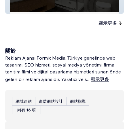
Adana Duşakabin
顯示更多
關於
Reklam Ajansı Formix Media, Türkiye genelinde web
tasarımı, SEO hizmeti, sosyal medya yönetimi, firma
tanıtım filmi ve dijital pazarlama hizmetleri sunan önde
gelen bir reklam ajansıdır. Yaratıcı ve s
...
顯示更多
網域連結
進階網站設計
網站指導
尚有 16 項