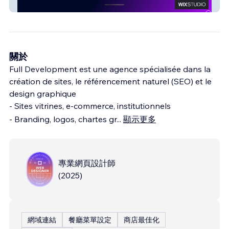
Dépannage Auto Des Monts
關於
Full Development est une agence spécialisée dans la
création de sites, le référencement naturel (SEO) et le
design graphique
- Sites vitrines, e-commerce, institutionnels
- Branding, logos, chartes gr
...
顯示更多
專業網頁設計師
(
2025
)
網域連結
餐廳菜單設定
商店最佳化