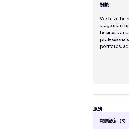
關於
We have been 
stage start u
business and 
professionals,
portfolios, a
服務
網頁設計 (3)