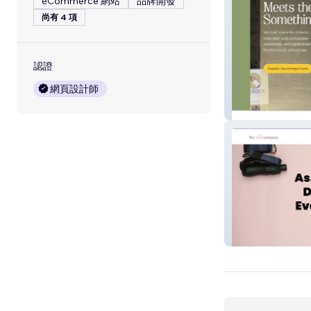
eCommerce 網站
品牌開發
尚有 4 項
認證
網頁設計師
Mind & Mat Co.
theablecompan