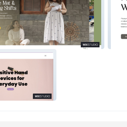
Priyog 
y