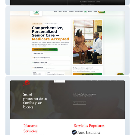
Scalp Mentor
physicianspec