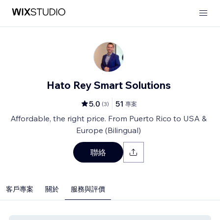
Hato Rey Smart Solutions
5.0
51
(
3
)
專案
Affordable, the right price. From Puerto Rico to USA &
Europe (Bilingual)
聯絡
客戶專案
關於
服務與評價