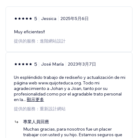
5
Jessica
2025年5月6日
Muy eficientes!!
提供的服務：進階網站設計
5
José María
2023年3月7日
Un espléndido trabajo de rediseño y actualización de mi
página web www.quijoteduca.org. Todo mi
agradecimiento a Johan y a Joan, tanto por su
profesionalidad como por el agradable trato personal
en la
...
顯示更多
提供的服務：重新設計網站
專業人員回應
Muchas gracias, para nosotros fue un placer
trabajar con usted y su hijo. Estamos seguros que