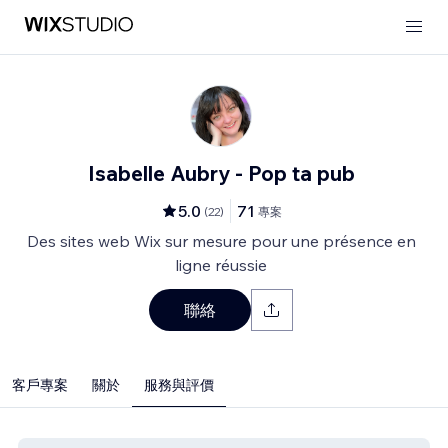
Isabelle Aubry - Pop ta pub
5.0
71
(
22
)
專案
Des sites web Wix sur mesure pour une présence en
ligne réussie
聯絡
客戶專案
關於
服務與評價