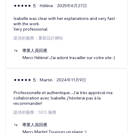
5
Hélène
2025年6月27日
Isabelle was clear with her explanations and very fast
with the work.
Very professional.
提供的服務：重新設計網站
專業人員回應
Merci Hélène! J'ai adoré travailler sur votre site :)
5
Martin
2024年11月9日
Professionelle et authentique...J'ai très apprécié ma
collaboration avec Isabelle, j'hésiterai pas à la
recommander!
提供的服務：SEO 服務
專業人員回應
Merci Martin! Toujours un plaisir :)