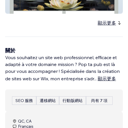
Christianne Beaulieu Soins Holistiques
顯示更多
關於
Vous souhaitez un site web professionnel, efficace et
adapté à votre domaine mission ? Pop ta pub est là
pour vous accompagner ! Spécialisée dans la création
de sites web sur Wix, mon entreprise s’adr
...
顯示更多
SEO 服務
遷移網站
行動版網站
尚有 7 項
QC, CA
Français