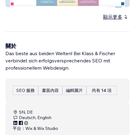
Zahnarzt Leipzig
顯示更多
關於
Das beste aus beiden Welten! Bei Klass & Fischer
verbindet sich erfolgsversprechendes SEO mit
professionellem Webdesign.
SEO 服務
書面內容
編輯圖片
尚有 14 項
SN, DE
Deutsch, English
平台：
Wix & Wix Studio