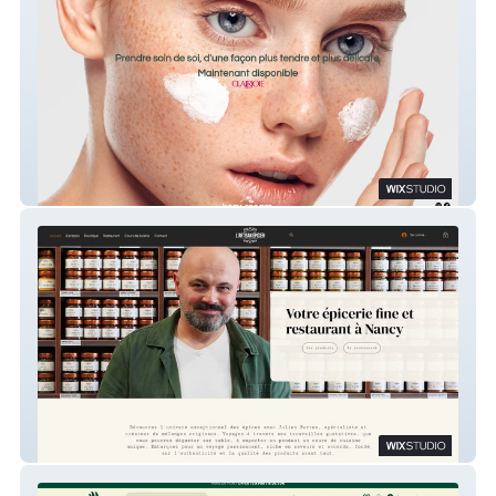
KoryCream
Artisan Épicier