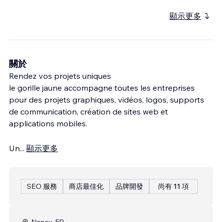
顯示更多
關於
Rendez vos projets uniques
le gorille jaune accompagne toutes les entreprises
pour des projets graphiques, vidéos, logos, supports
de communication, création de sites web et
applications mobiles.
Un
...
顯示更多
SEO 服務
商店最佳化
品牌開發
尚有 11 項
Nancy, FR