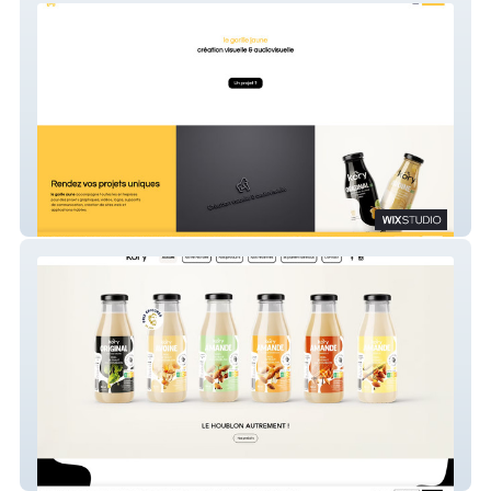
le gorille jaune
Kory Original