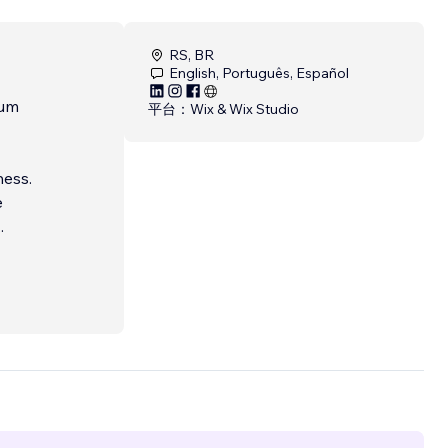
RS, BR
English, Português, Español
 um
平台：
Wix & Wix Studio
ess.
e
..