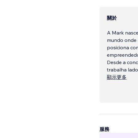
關於
A Mark nasceu
mundo onde o
posiciona co
empreendedor
Desde a conc
trabalha lado
顯示更多
服務