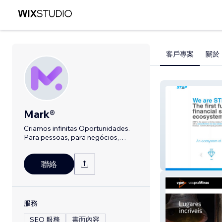
客戶專案
關於
Mark®
Criamos infinitas Oportunidades.
Para pessoas, para negócios,
sempre.
STEP Global
聯絡
服務
SEO 服務
書面內容