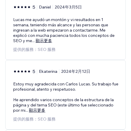
5
Daniel
2024年3月5日
Lucas me ayudó un montón y vi resultados en 1
semana, teniendo más alcance y las personas que
ingresan a la web empezaron a contactarme. Me
explicó con mucha paciencia todos los conceptos de
SEO y me
...
顯示更多
提供的服務：SEO 服務
5
Ekaterina
2024年2月12日
Estoy muy agradecida con Carlos Lucas. Su trabajo fue
profesional, atento y respetuoso.
He aprendido varios conceptos de la estructura de la
página y del tema SEO (este último fue seleccionado
por mi
...
顯示更多
提供的服務：SEO 服務