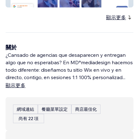
Clinicas Aleman
顯示更多
關於
¿Cansado de agencias que desaparecen y entregan
algo que no esperabas? En MD°mediadesign hacemos
todo diferente: diseñamos tu sitio Wix en vivo y en
directo, contigo, en sesiones 1:1 100% personalizad
...
顯示更多
網域連結
餐廳菜單設定
商店最佳化
尚有 22 項