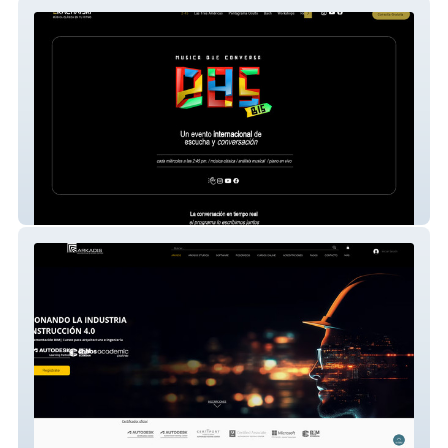
ekachatski
Arkadis