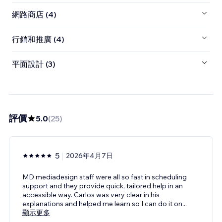
網路商店 (4)
行銷和推廣 (4)
平面設計 (3)
評價
5.0
(
25
)
5
2026年4月7日
MD mediadesign staff were all so fast in scheduling
support and they provide quick, tailored help in an
accessible way. Carlos was very clear in his
explanations and helped me learn so I can do it on
...
顯示更多