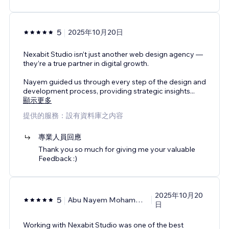
5
2025年10月20日
Nexabit Studio isn’t just another web design agency —
they’re a true partner in digital growth.
Nayem guided us through every step of the design and
development process, providing strategic insights
...
顯示更多
提供的服務：設有資料庫之内容
專業人員回應
Thank you so much for giving me your valuable
Feedback :)
2025年10月20
5
Abu Nayem Mohammad
日
Working with Nexabit Studio was one of the best