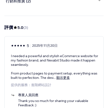
行銷和推廣 (2)
評價
5.0
(
3
)
5
2025年11月20日
I needed a powerful and stylish eCommerce website for
my fashion brand, and Nexabit Studio made it happen
seamlessly.
From product pages to payment setup, everything was
built to perfection. The desi
...
顯示更多
提供的服務：進階網站設計
專業人員回應
Thank you so much for sharing your valuable
Feedback :)