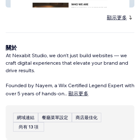
Premium Land Solutions
顯示更多
關於
At Nexabit Studio, we don’t just build websites — we
craft digital experiences that elevate your brand and
drive results.
Founded by Nayem, a Wix Certified Legend Expert with
over 5 years of hands-on
...
顯示更多
網域連結
餐廳菜單設定
商店最佳化
尚有 13 項