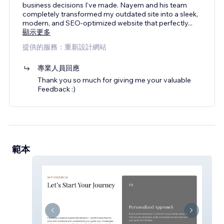
business decisions I’ve made. Nayem and his team
completely transformed my outdated site into a sleek,
modern, and SEO-optimized website that perfectly
...
顯示更多
提供的服務：重新設計網站
專業人員回應
Thank you so much for giving me your valuable
Feedback :)
範本