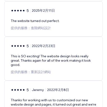
5
2025年2月11日
The website turned out perfect.
提供的服務：進階網站設計
5
2022年2月23日
This is SO exciting! The website design looks really
great. Thanks again for all of the work making it look
good.
提供的服務：重新設計網站
5
Jeremy
2022年2月8日
Thanks for working with us to customized our new
website design and pages, it turned out great and we're