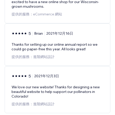
excited to have a new online shop for our Wisconsin-
grown mushrooms.
提供的服務：eCommerce 網站
5
Brian
2021年12月16日
Thanks for setting up our online annual report so we
could go paper-free this year. All looks great!
提供的服務：進階網站設計
5
2021年12月3日
We love our new website! Thanks for designing a new
beautiful website to help support our pollinators in
Colorado!
提供的服務：進階網站設計