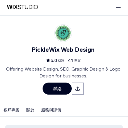
PickleWix Web Design
5.0
41
(
25
)
專案
Offering Website Design, SEO, Graphic Design & Logo
Design for businesses.
聯絡
客戶專案
關於
服務與評價