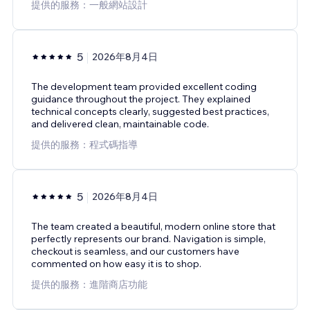
提供的服務：一般網站設計
5
2026年8月4日
The development team provided excellent coding
guidance throughout the project. They explained
technical concepts clearly, suggested best practices,
and delivered clean, maintainable code.
提供的服務：程式碼指導
5
2026年8月4日
The team created a beautiful, modern online store that
perfectly represents our brand. Navigation is simple,
checkout is seamless, and our customers have
commented on how easy it is to shop.
提供的服務：進階商店功能