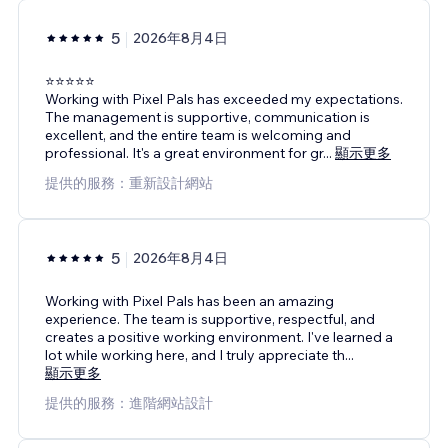
5
2026年8月4日
⭐⭐⭐⭐⭐
Working with Pixel Pals has exceeded my expectations.
The management is supportive, communication is
excellent, and the entire team is welcoming and
professional. It's a great environment for gr
...
顯示更多
提供的服務：重新設計網站
5
2026年8月4日
Working with Pixel Pals has been an amazing
experience. The team is supportive, respectful, and
creates a positive working environment. I've learned a
lot while working here, and I truly appreciate th
...
顯示更多
提供的服務：進階網站設計