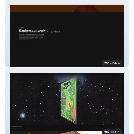
On looker TV
Angus MacPherson Studio