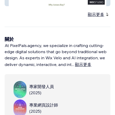
Astarabay Capital
顯示更多
關於
At PixelPals.agency, we specialize in crafting cutting-
edge digital solutions that go beyond traditional web
design. As experts in Wix Velo and AI integration, we
deliver dynamic, interactive, and int
...
顯示更多
專家開發人員
(
2025
)
專業網頁設計師
(
2025
)