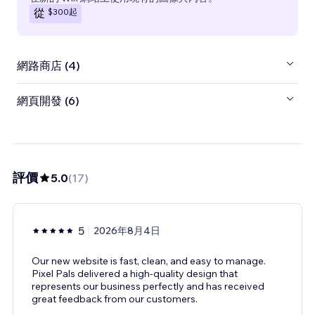
$300
起
從
網路商店 (4)
網頁開發 (6)
評價
5.0
(
17
)
5
2026年8月4日
Our new website is fast, clean, and easy to manage.
Pixel Pals delivered a high-quality design that
represents our business perfectly and has received
great feedback from our customers.