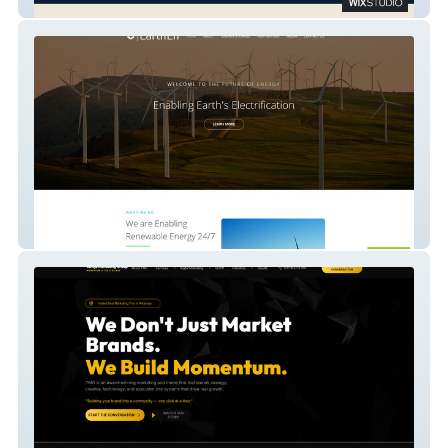
Mash Trade Global
EarthEn