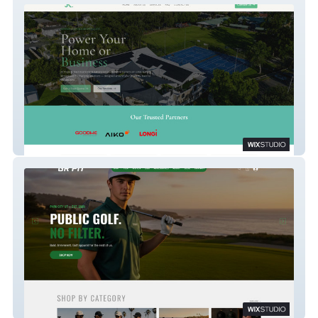
JK Projects
GripIt Golf