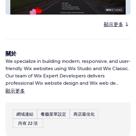
Winter Splendor Celebration
顯示更多
關於
We specialize in building modern, responsive, and user-
friendly Wix websites using Wix Studio and Wix Classic.
Our team of Wix Expert Developers delivers
professional Wix website design and Wix web de
...
顯示更多
網域連結
餐廳菜單設定
商店最佳化
尚有 22 項