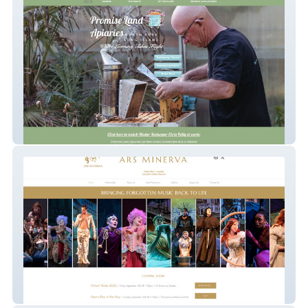
North Fork Beekeeper
arsminerva