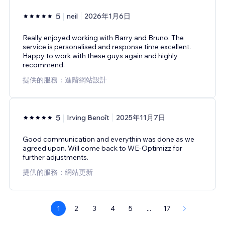
5
neil
2026年1月6日
Really enjoyed working with Barry and Bruno. The
service is personalised and response time excellent.
Happy to work with these guys again and highly
recommend.
提供的服務：進階網站設計
5
Irving Benoît
2025年11月7日
Good communication and everythin was done as we
agreed upon. Will come back to WE-Optimizz for
further adjustments.
提供的服務：網站更新
1
2
3
4
5
...
17