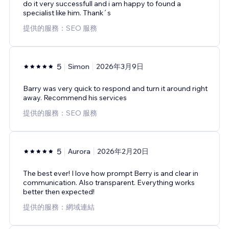
do it very successfull and i am happy to found a
specialist like him. Thank´s
提供的服務：SEO 服務
5
Simon
2026年3月9日
Barry was very quick to respond and turn it around right
away. Recommend his services
提供的服務：SEO 服務
5
Aurora
2026年2月20日
The best ever! I love how prompt Berry is and clear in
communication. Also transparent. Everything works
better then expected!
提供的服務：網域連結