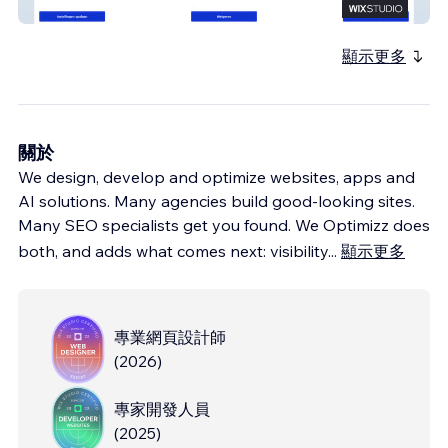
Bureau Van Slaap
顯示更多
關於
We design, develop and optimize websites, apps and
AI solutions. Many agencies build good-looking sites.
Many SEO specialists get you found. We Optimizz does
both, and adds what comes next: visibility
...
顯示更多
專業網頁設計師
(
2026
)
專家開發人員
(
2025
)