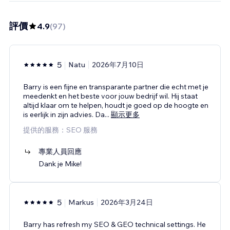
評價
4.9
(
97
)
5
Natu
2026年7月10日
Barry is een fijne en transparante partner die echt met je
meedenkt en het beste voor jouw bedrijf wil. Hij staat
altijd klaar om te helpen, houdt je goed op de hoogte en
is eerlijk in zijn advies. Da
...
顯示更多
提供的服務：SEO 服務
專業人員回應
Dank je Mike!
5
Markus
2026年3月24日
Barry has refresh my SEO & GEO technical settings. He