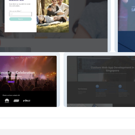
Join ER
Proteus