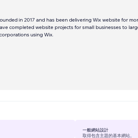
ounded in 2017 and has been delivering Wix website for mo
ave completed website projects for small businesses to larg
 corporations using Wix.
一般網站設計
取得包含主題的基本網站。