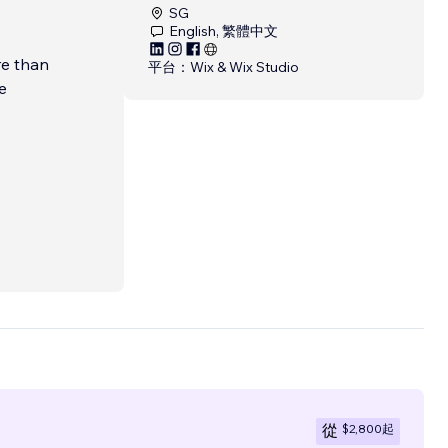
SG
English, 繁體中文
re than
平台：
Wix & Wix Studio
e
$2,800
起
從