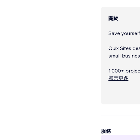
關於
Save yourself
Quix Sites de
small busines
1,000+ projec
顯示更多
服務