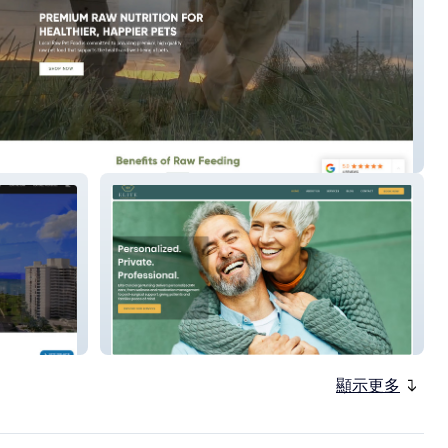
Raw
Elite Concierge Nursing
顯示更多