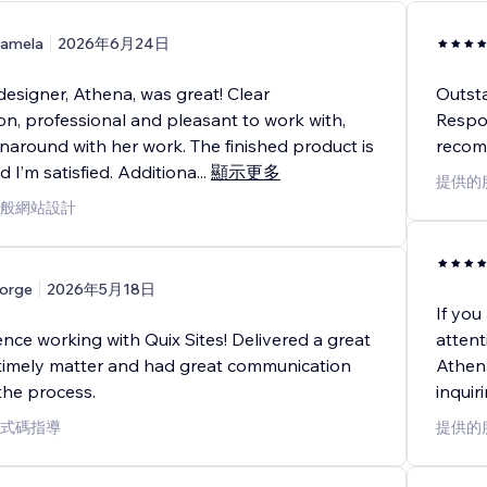
amela
2026年6月24日
esigner, Athena, was great! Clear
Outst
n, professional and pleasant to work with,
Respon
naround with her work. The finished product is
recom
 I’m satisfied. Additiona
...
顯示更多
提供的
般網站設計
orge
2026年5月18日
If you
nce working with Quix Sites! Delivered a great
attent
 timely matter and had great communication
Athena
the process.
inquir
式碼指導
提供的