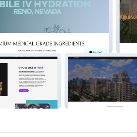
Local 
ro
Gramercy Vale