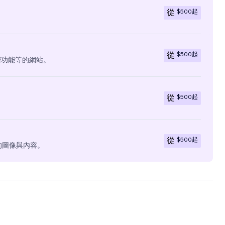
$500
起
從
$500
起
從
階功能等的網站。
$500
起
從
$500
起
從
有的圖像與內容。