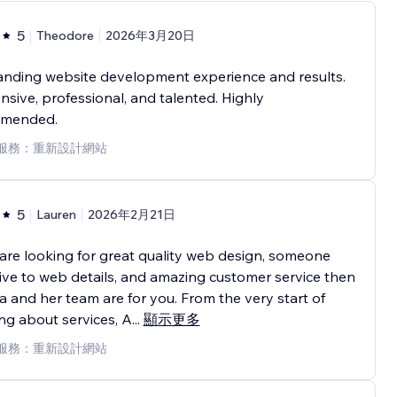
5
Theodore
2026年3月20日
anding website development experience and results.
sive, professional, and talented. Highly
mended.
服務：重新設計網站
5
Lauren
2026年2月21日
 are looking for great quality web design, someone
ive to web details, and amazing customer service then
 and her team are for you. From the very start of
ing about services, A
...
顯示更多
服務：重新設計網站