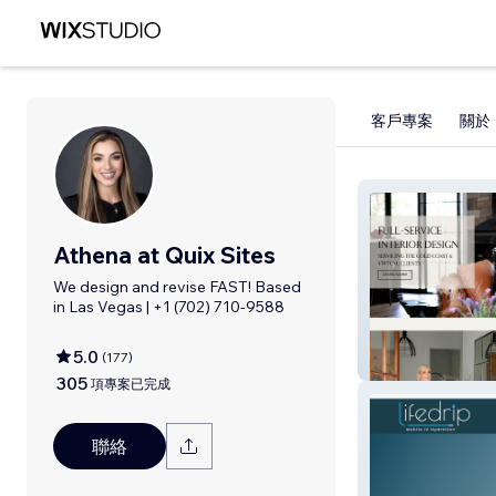
客戶專案
關於
Athena at Quix Sites
We design and revise FAST! Based
in Las Vegas | +1 (702) 710-9588
5.0
(
177
)
Alenka Interiors
305
項專案已完成
聯絡