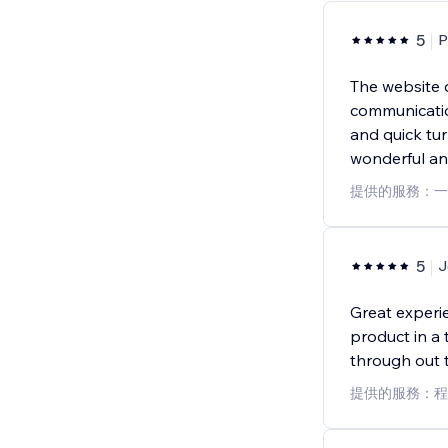
5
P
The website d
communicatio
and quick tur
wonderful and
提供的服務：一
5
J
Great experie
product in a
through out 
提供的服務：程