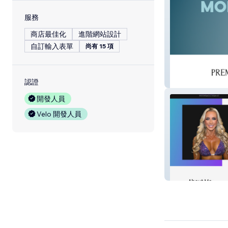
服務
商店最佳化
進階網站設計
自訂輸入表單
尚有 15 項
LifeDrip
認證
開發人員
Velo 開發人員
Niccole Bikini P