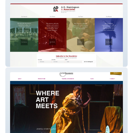
ADH&A
theanthropologists