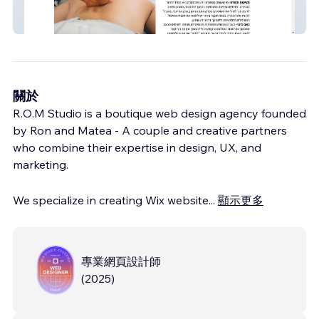
Shlomit sorek - Physiotherapy
關於
R.O.M Studio is a boutique web design agency founded
by Ron and Matea - A couple and creative partners
who combine their expertise in design, UX, and
marketing.
We specialize in creating Wix website
...
顯示更多
專業網頁設計師
(
2025
)