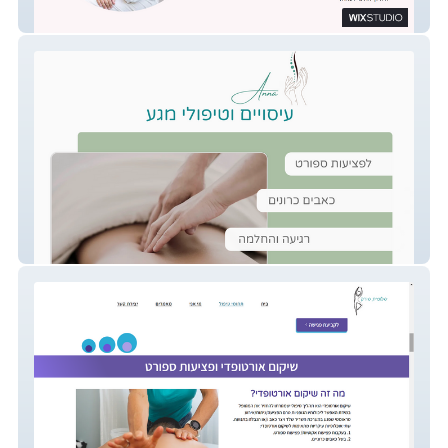
Vered Ohev Zion - Physiotherapy
Massage-by-Anna