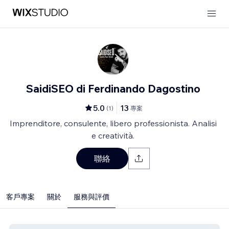
SaidiSEO di Ferdinando Dagostino
5.0
13
(
1
)
專案
Imprenditore, consulente, libero professionista. Analisi
e creatività.
聯絡
客戶專案
關於
服務與評價