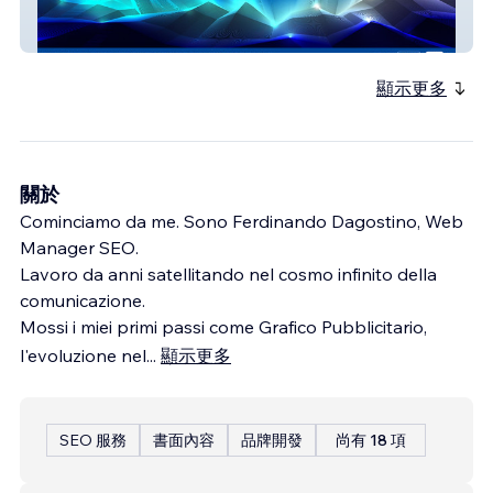
Impa Solution
顯示更多
關於
Cominciamo da me. Sono Ferdinando Dagostino, Web
Manager SEO.
Lavoro da anni satellitando nel cosmo infinito della
comunicazione.
Mossi i miei primi passi come Grafico Pubblicitario,
l'evoluzione nel
...
顯示更多
SEO 服務
書面內容
品牌開發
尚有 18 項